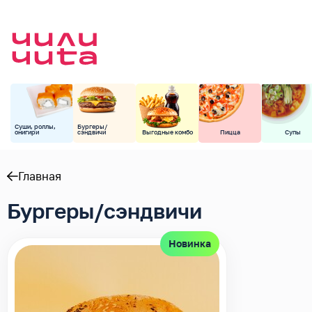
Суши, роллы,
Бургеры/
онигири
сэндвичи
Выгодные комбо
Пицца
Супы
Главная
Бургеры/сэндвичи
Новинка