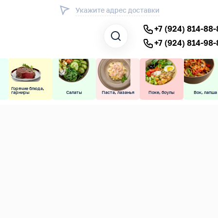
Укажите адрес доставки
+7 (924) 814-88-
+7 (924) 814-98-
Горячие блюда,
гарниры
Салаты
Паста, лазанья
Поке, боулы
Вок, лапша