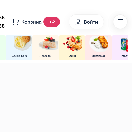
88
Корзина
Войти
0
₽
88
Бизнес-ланч
Десерты
Блины
Завтраки
Напитки