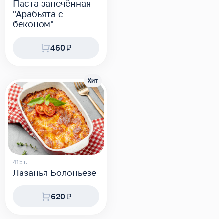
Паста запечённая
"Арабьята с
беконом"
460 ₽
Хит
415 г.
Лазанья Болоньезе
620 ₽