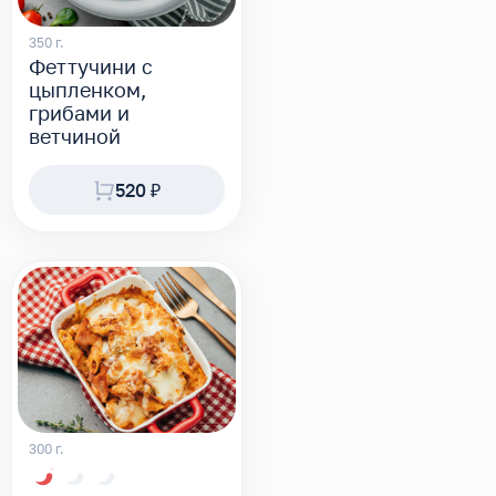
350 г.
Феттучини с
цыпленком,
грибами и
ветчиной
520 ₽
300 г.