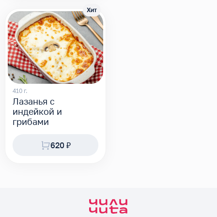
Хит
410 г.
Лазанья с
индейкой и
грибами
620 ₽