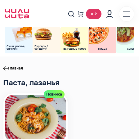
0
₽
Суши, роллы,
Бургеры/
онигири
сэндвичи
Выгодные комбо
Пицца
Супы
Главная
Паста, лазанья
Новинка