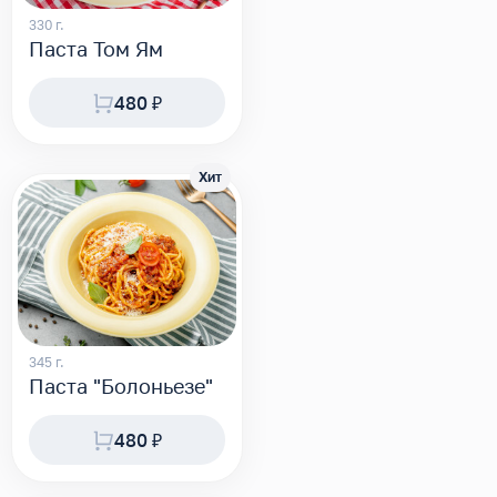
330 г.
Паста Том Ям
480 ₽
Хит
345 г.
Паста "Болоньезе"
480 ₽