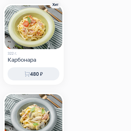
Хит
322 г.
Карбонара
480 ₽