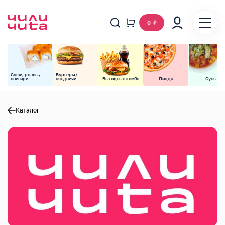
0
₽
Суши, роллы,
Бургеры/
онигири
сэндвичи
Выгодные комбо
Пицца
Супы
Каталог