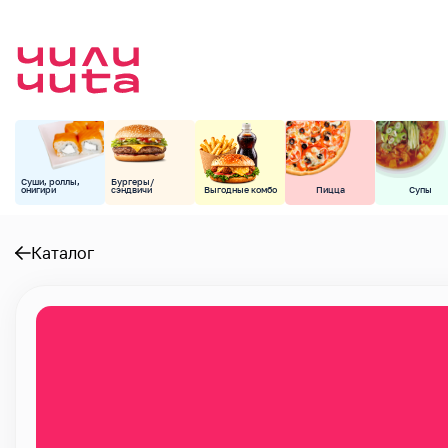
Суши, роллы,
Бургеры/
онигири
сэндвичи
Выгодные комбо
Пицца
Супы
Каталог