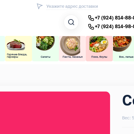
Укажите адрес доставки
+7 (924) 814-88-
+7 (924) 814-98-
Горячие блюда,
гарниры
Салаты
Паста, лазанья
Поке, боулы
Вок, лапша
С
Вес: 5