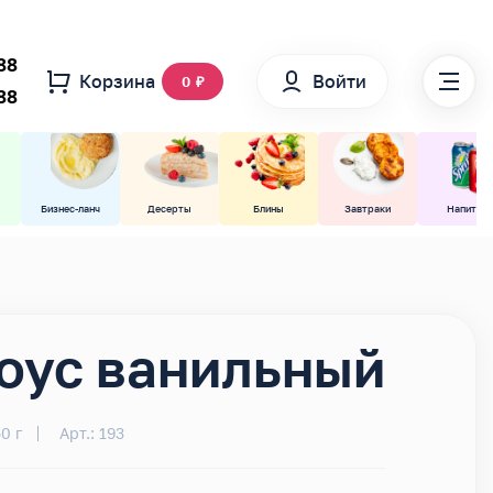
88
Корзина
Войти
0
₽
88
Бизнес-ланч
Десерты
Блины
Завтраки
Напитки
оус ванильный
0 г
Арт.: 193