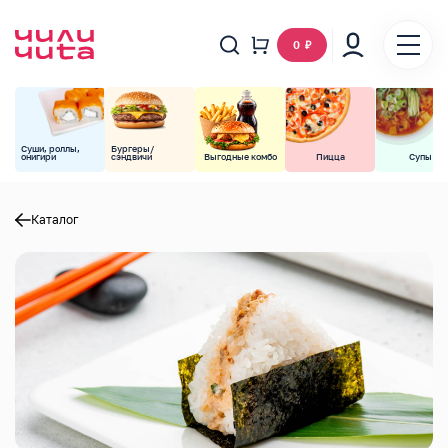
0
₽
Суши, роллы,
Бургеры/
онигири
сэндвичи
Выгодные комбо
Пицца
Супы
Каталог