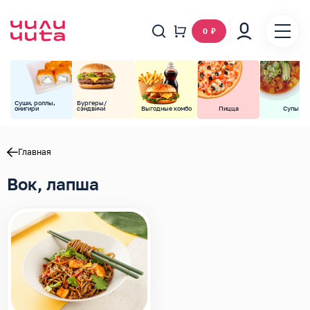
0
₽
Суши, роллы,
Бургеры/
онигири
сэндвичи
Выгодные комбо
Пицца
Супы
Главная
Вок, лапша