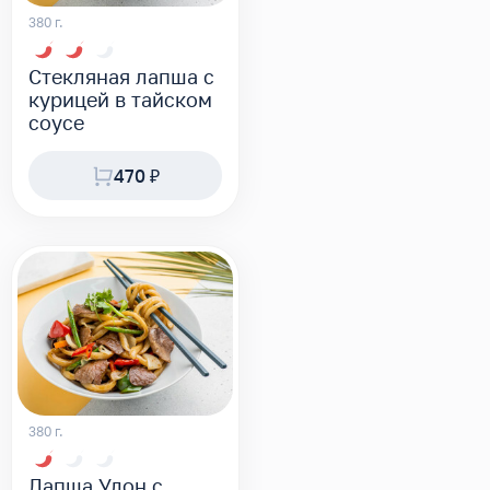
380 г.
Стекляная лапша с
курицей в тайском
соусе
470 ₽
380 г.
Лапша Удон с